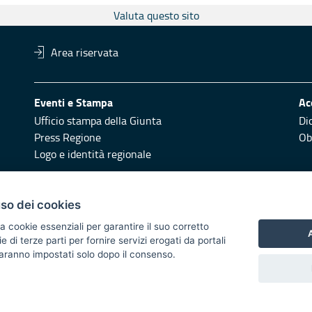
Valuta questo sito
Area riservata
Eventi e Stampa
Ac
Ufficio stampa della Giunta
Di
Press Regione
Obi
Logo e identità regionale
Redazione
Pr
uso dei cookies
Responsabili di pubblicazione
Vai
a cookie essenziali per garantire il suo corretto
A
di terze parti per fornire servizi erogati da portali
 2014/2020 - Asse XI
 saranno impostati solo dopo il consenso.
i di notifica
Feed RSS
Servizi Intranet