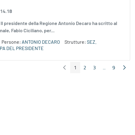
 14.18
g Il presidente della Regione Antonio Decaro ha scritto al
le, Fabio Ciciliano, per...
Persone:
ANTONIO DECARO
Strutture:
SEZ.
PA DEL PRESIDENTE
1
2
3
...
9
Pagina Precedente
Pagin
Pagina
Pagina
Pagina
Pagine interme
Pagina