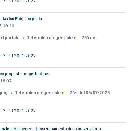
027:
PR 2021-2027
 Avviso Pubblico per la
6 10.10
rd portale La Determina dirigenziale
n
....264 del
027:
PR 2021-2027
co proposte progettuali per
 18.07
.png La Determina dirigenziale
n
....244 del 09/07/2026
027:
PR 2021-2027
ionale per chiedere il posizionamento di un mezzo aereo