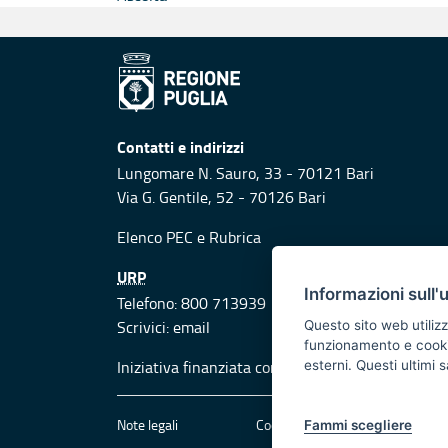
Contatti e indirizzi
Lungomare N. Sauro, 33 - 70121 Bari
Via G. Gentile, 52 - 70126 Bari
Elenco PEC
e
Rubrica
URP
Informazioni sull'
Telefono: 800 713939
Scrivici:
email
Questo sito web utilizz
funzionamento e cookie 
Iniziativa finanziata con risorse del POR Puglia
esterni. Questi ultimi
Note legali
Cookie e privacy
Att
Fammi scegliere