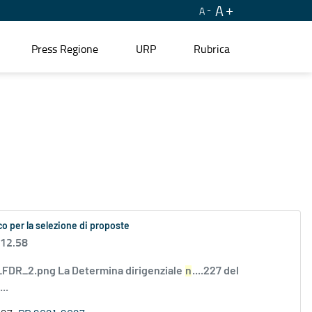
A
A
Press Regione
URP
Rubrica
o per la selezione di proposte
 12.58
DR_2.png La Determina dirigenziale
n
....227 del
..