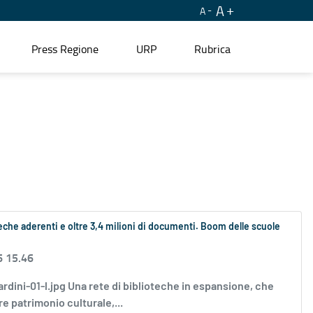
A
A
Press Regione
URP
Rubrica
teche aderenti e oltre 3,4 milioni di documenti. Boom delle scuole
6 15.46
nardini-01-l.jpg Una rete di biblioteche in espansione, che
e patrimonio culturale,...