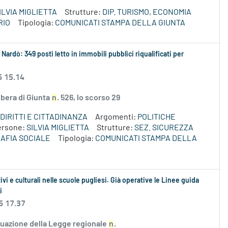
ILVIA MIGLIETTA
Strutture:
DIP. TURISMO, ECONOMIA
RIO
Tipologia:
COMUNICATI STAMPA DELLA GIUNTA
 Nardò: 349 posti letto in immobili pubblici riqualificati per
6 15.14
bera di Giunta
n
. 526, lo scorso 29
DIRITTI E CITTADINANZA
Argomenti:
POLITICHE
ersone:
SILVIA MIGLIETTA
Strutture:
SEZ. SICUREZZA
MAFIA SOCIALE
Tipologia:
COMUNICATI STAMPA DELLA
vi e culturali nelle scuole pugliesi. Già operative le Linee guida
i
6 17.37
 attuazione della Legge regionale
n
.