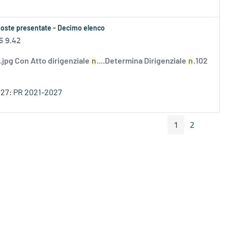
roposte presentate - Decimo elenco
6 9.42
i.jpg Con Atto dirigenziale
n
....Determina Dirigenziale
n
.102
027:
PR 2021-2027
1
2
Pagina Precedente
Pagin
Pagina
Pagina