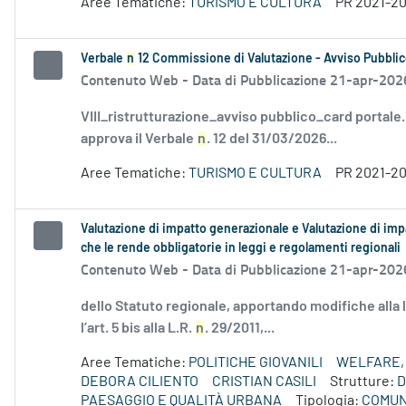
Aree Tematiche:
TURISMO E CULTURA
PR 2021-2
Verbale
n
12 Commissione di Valutazione - Avviso Pubblic
Contenuto Web -
Data di Pubblicazione 21-apr-202
VIII_ristrutturazione_avviso pubblico_card portale
approva il Verbale
n
. 12 del 31/03/2026...
Aree Tematiche:
TURISMO E CULTURA
PR 2021-2
Valutazione di impatto generazionale e Valutazione di imp
che le rende obbligatorie in leggi e regolamenti regionali
Contenuto Web -
Data di Pubblicazione 21-apr-202
dello Statuto regionale, apportando modifiche alla
l’art. 5 bis alla L.R.
n
. 29/2011,...
Aree Tematiche:
POLITICHE GIOVANILI
WELFARE, 
DEBORA CILIENTO
CRISTIAN CASILI
Strutture:
D
PAESAGGIO E QUALITÀ URBANA
Tipologia:
COMUN