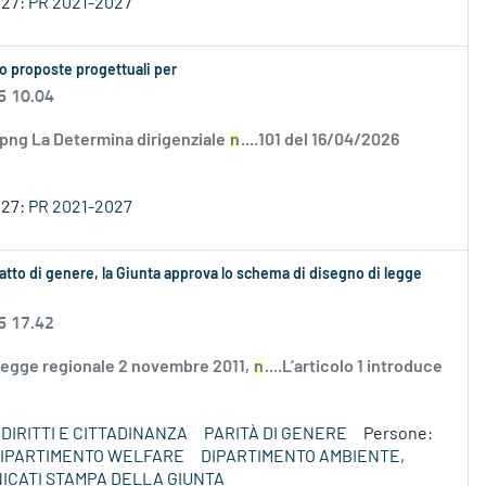
027:
PR 2021-2027
o proposte progettuali per
6 10.04
.png La Determina dirigenziale
n
....101 del 16/04/2026
027:
PR 2021-2027
atto di genere, la Giunta approva lo schema di disegno di legge
6 17.42
 legge regionale 2 novembre 2011,
n
....L’articolo 1 introduce
DIRITTI E CITTADINANZA
PARITÀ DI GENERE
Persone:
IPARTIMENTO WELFARE
DIPARTIMENTO AMBIENTE,
ICATI STAMPA DELLA GIUNTA