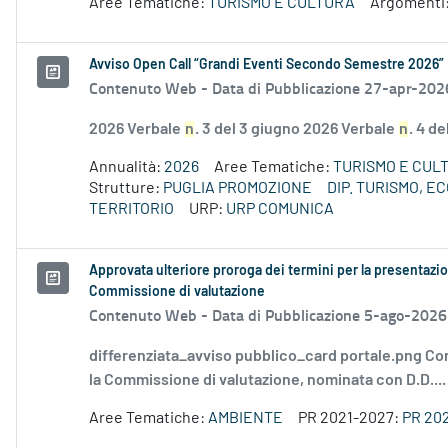
Aree Tematiche:
TURISMO E CULTURA
Argomenti
Avviso Open Call “Grandi Eventi Secondo Semestre 2026”
Contenuto Web -
Data di Pubblicazione 27-apr-202
2026 Verbale
n
. 3 del 3 giugno 2026 Verbale
n
. 4 d
Annualità:
2026
Aree Tematiche:
TURISMO E CUL
Strutture:
PUGLIA PROMOZIONE
DIP. TURISMO, 
TERRITORIO
URP:
URP COMUNICA
Approvata ulteriore proroga dei termini per la presentazio
Commissione di valutazione
Contenuto Web -
Data di Pubblicazione 5-ago-2026
differenziata_avviso pubblico_card portale.png Co
la Commissione di valutazione, nominata con D.D....
Aree Tematiche:
AMBIENTE
PR 2021-2027:
PR 20