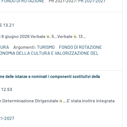
:
FONDO DI ROTAZIONE
PR 2021-2027:
PR 2021-2027
6 13.21
el 8 giugno 2026 Verbale
n
. 5...Verbale
n
. 13...
TURA
Argomenti:
TURISMO
FONDO DI ROTAZIONE
ECONOMIA DELLA CULTURA E VALORIZZAZIONE DEL
ne delle istanze e nominati i componenti sostitutivi della
 12.53
n Determinazione Dirigenziale
n
....E' stata inoltre integrata
21-2027