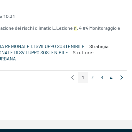
5 10.21
utazione dei rischi climatici...Lezione
n
. 4 #4 Monitoraggio e
A REGIONALE DI SVILUPPO SOSTENIBILE
Strategia
ONALE DI SVILUPPO SOSTENIBILE
Strutture:
 URBANA
1
2
3
4
Pagina Precedente
Pagin
Pagina
Pagina
Pagina
Pagina