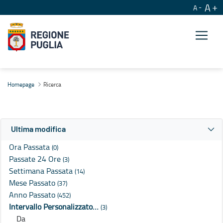
A
A
Ricerca
Homepage
Ricerca
Ultima modifica
Ora Passata
(0)
Passate 24 Ore
(3)
Settimana Passata
(14)
Mese Passato
(37)
Anno Passato
(452)
Intervallo Personalizzato…
(3)
Da