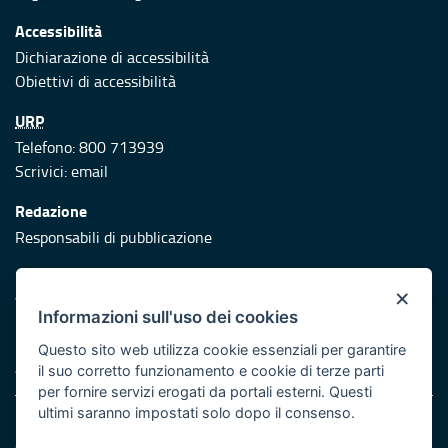
Accessibilità
Dichiarazione di accessibilità
Obiettivi di accessibilità
URP
Telefono: 800 713939
Scrivici:
email
Redazione
Responsabili di pubblicazione
Protezione civile
×
Vai al sito di Protezione Civile Puglia
Informazioni sull'uso dei cookies
Iniziativa finanziata con risorse del POR Puglia 2014/2020 -
Questo sito web utilizza cookie essenziali per garantire
Asse XI
il suo corretto funzionamento e cookie di terze parti
per fornire servizi erogati da portali esterni. Questi
ultimi saranno impostati solo dopo il consenso.
Note legali
Cookie e privacy