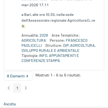
mar-2026 17.11
a Bari, alle ore 10.30, nella sede
dell’Assessorato regionale Agricoltura (L.re
N
.
Annualità:
2026
Aree Tematiche:
AGRICOLTURA
Persone:
FRANCESCO
PAOLICELLI
Strutture:
DIP. AGRICOLTURA,
SVILUPPO RURALE E AMBIENTALE
Tipologia:
INFO, APPUNTAMENTI E
CONFERENZE STAMPA
Mostrati 1 - 6 su 6 risultati.
8 Elementi
Per pagina
1
Pagina Precedente
Pagina Seguente
Pagina
Ascolta