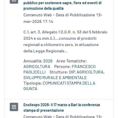
pubblico per sostenere sagre, fiere ed eventi di
promozione della qualità
Contenuto Web -
Data di Pubblicazione 13-
mar-2026 17.14
C.1, art. 3, Allegato 1 D.G.R.
n
. 53 del 5 febbraio
2024 e ss.mm.ii.)....consumo di prodotti
regionali a chilometro zero, in attuazione
della Legge Regionale...
Annualità:
2026
Aree Tematiche:
AGRICOLTURA
Persone:
FRANCESCO
PAOLICELLI
Strutture:
DIP. AGRICOLTURA,
SVILUPPO RURALE E AMBIENTALE
Tipologia:
COMUNICATI STAMPA DELLA
GIUNTA
Enoliexpo 2026: il 17 marzo a Bari la conferenza
stampa di presentazione
Contenuto Web -
Data di Pubblicazione 13-