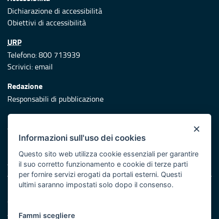
Dichiarazione di accessibilità
Obiettivi di accessibilità
URP
Telefono: 800 713939
Scrivici:
email
Redazione
Responsabili di pubblicazione
Protezione civile
×
Vai al sito di Protezione Civile Puglia
Informazioni sull'uso dei cookies
Iniziativa finanziata con risorse del POR Puglia 2014/2020 -
Questo sito web utilizza cookie essenziali per garantire
Asse XI
il suo corretto funzionamento e cookie di terze parti
per fornire servizi erogati da portali esterni. Questi
ultimi saranno impostati solo dopo il consenso.
Note legali
Cookie e privacy
Atti di notifica
Fammi scegliere