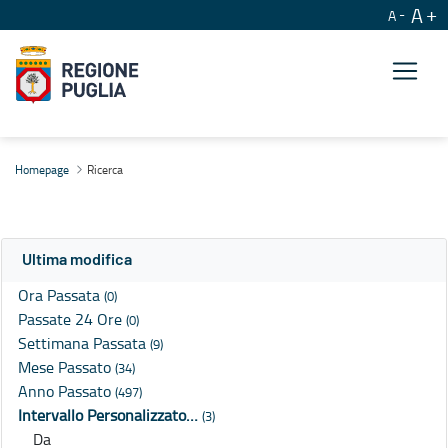
A
A
Ricerca
Homepage
Ricerca
Ultima modifica
Ora Passata
(0)
Passate 24 Ore
(0)
Settimana Passata
(9)
Mese Passato
(34)
Anno Passato
(497)
Intervallo Personalizzato…
(3)
Da