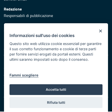
Redazione
Responsabili di pubblicazione
Protezione civile
×
Vai al sito di Protezione Civile Puglia
Informazioni sull'uso dei cookies
Iniziativa finanziata con risorse del POR Puglia 2014/2020 -
Questo sito web utilizza cookie essenziali per garantire
Asse XI
il suo corretto funzionamento e cookie di terze parti
per fornire servizi erogati da portali esterni. Questi
ultimi saranno impostati solo dopo il consenso.
Note legali
Cookie e privacy
Atti di notifica
Fammi scegliere
Feed RSS
Servizi Intranet
Accetta tutti
Rifiuta tutti
© Regione Puglia