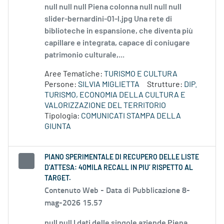
null null null Piena colonna null null null
slider-bernardini-01-l.jpg Una rete di
biblioteche in espansione, che diventa più
capillare e integrata, capace di coniugare
patrimonio culturale,...
Aree Tematiche:
TURISMO E CULTURA
Persone:
SILVIA MIGLIETTA
Strutture:
DIP.
TURISMO, ECONOMIA DELLA CULTURA E
VALORIZZAZIONE DEL TERRITORIO
Tipologia:
COMUNICATI STAMPA DELLA
GIUNTA
PIANO SPERIMENTALE DI RECUPERO DELLE LISTE
D’ATTESA: 40MILA RECALL IN PIU’ RISPETTO AL
TARGET.
Contenuto Web -
Data di Pubblicazione 8-
mag-2026 15.57
null null I dati delle singole aziende Piena