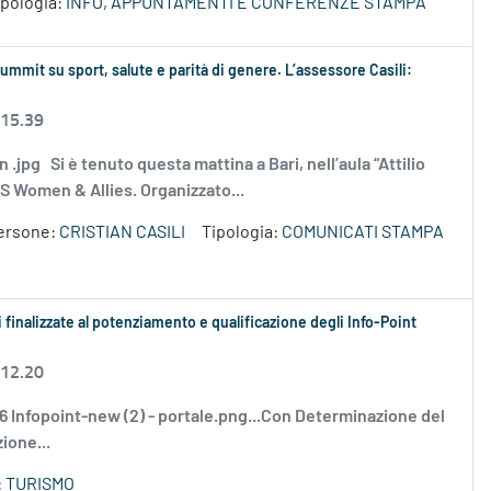
ipologia:
INFO, APPUNTAMENTI E CONFERENZE STAMPA
ummit su sport, salute e parità di genere. L’assessore Casili:
 15.39
 .jpg Si è tenuto questa mattina a Bari, nell’aula “Attilio
ES Women & Allies. Organizzato...
ersone:
CRISTIAN CASILI
Tipologia:
COMUNICATI STAMPA
i finalizzate al potenziamento e qualificazione degli Info-Point
 12.20
6 Infopoint-new (2) - portale.png...Con Determinazione del
ione...
:
TURISMO