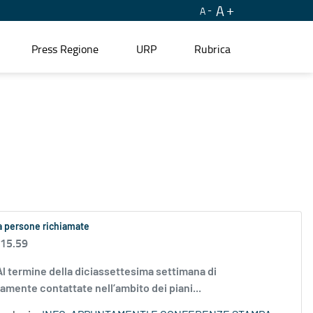
A
A
Press Regione
URP
Rubrica
la persone richiamate
 15.59
pg Al termine della diciassettesima settimana di
mente contattate nell’ambito dei piani...