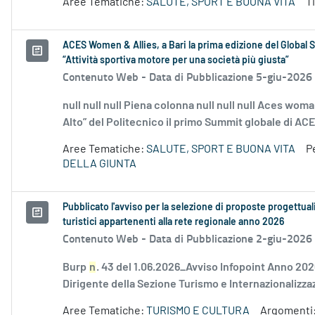
Aree Tematiche:
SALUTE, SPORT E BUONA VITA
T
ACES Women & Allies, a Bari la prima edizione del Global S
“Attività sportiva motore per una società più giusta”
Contenuto Web -
Data di Pubblicazione 5-giu-2026
null null null Piena colonna null null null Aces woman
Alto” del Politecnico il primo Summit globale di AC
Aree Tematiche:
SALUTE, SPORT E BUONA VITA
P
DELLA GIUNTA
Pubblicato l'avviso per la selezione di proposte progettual
turistici appartenenti alla rete regionale anno 2026
Contenuto Web -
Data di Pubblicazione 2-giu-2026
Burp
n
. 43 del 1.06.2026_Avviso Infopoint Anno 202
Dirigente della Sezione Turismo e Internazionalizzaz
Aree Tematiche:
TURISMO E CULTURA
Argomenti