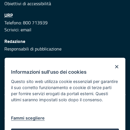
Obiettivi di accessibilità
URP
Telefono: 800 713939
Scrivici:
email
Redazione
Responsabili di pubblicazione
Protezione civile
×
Vai al sito di Protezione Civile Puglia
Informazioni sull'uso dei cookies
Iniziativa finanziata con risorse del POR Puglia 2014/2020 -
Questo sito web utilizza cookie essenziali per garantire
Asse XI
il suo corretto funzionamento e cookie di terze parti
per fornire servizi erogati da portali esterni. Questi
ultimi saranno impostati solo dopo il consenso.
Note legali
Cookie e privacy
Atti di notifica
Fammi scegliere
Feed RSS