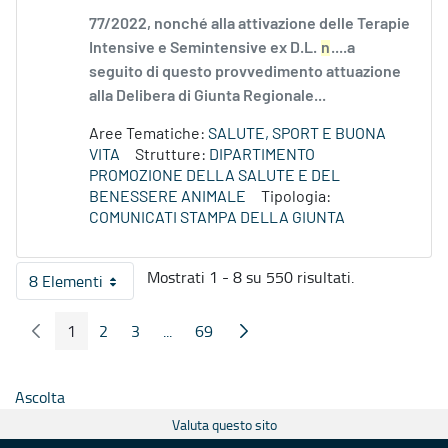
77/2022, nonché alla attivazione delle Terapie
Intensive e Semintensive ex D.L.
n
....a
seguito di questo provvedimento attuazione
alla Delibera di Giunta Regionale...
Aree Tematiche:
SALUTE, SPORT E BUONA
VITA
Strutture:
DIPARTIMENTO
PROMOZIONE DELLA SALUTE E DEL
BENESSERE ANIMALE
Tipologia:
COMUNICATI STAMPA DELLA GIUNTA
Mostrati 1 - 8 su 550 risultati.
8 Elementi
Per pagina
1
2
3
...
69
Pagina Precedente
Pagina Seguente
Pagina
Pagina
Pagina
Pagine intermedie
Pagina
Ascolta
Valuta questo sito