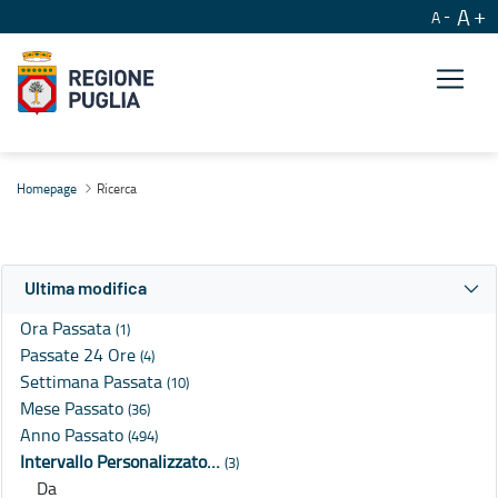
A
A
Ricerca
Homepage
Ricerca
Ultima modifica
Ora Passata
(1)
Passate 24 Ore
(4)
Settimana Passata
(10)
Mese Passato
(36)
Anno Passato
(494)
Intervallo Personalizzato…
(3)
Da