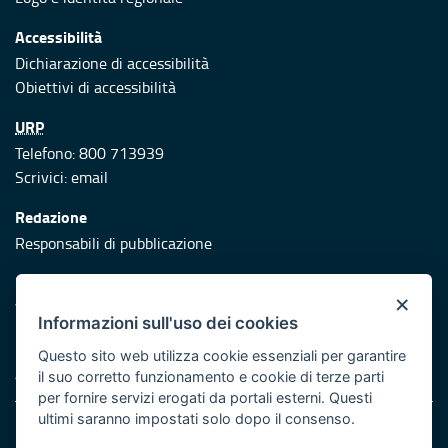
Accessibilità
Dichiarazione di accessibilità
Obiettivi di accessibilità
URP
Telefono: 800 713939
Scrivici:
email
Redazione
Responsabili di pubblicazione
Protezione civile
×
Vai al sito di Protezione Civile Puglia
Informazioni sull'uso dei cookies
Iniziativa finanziata con risorse del POR Puglia 2014/2020 -
Questo sito web utilizza cookie essenziali per garantire
Asse XI
il suo corretto funzionamento e cookie di terze parti
per fornire servizi erogati da portali esterni. Questi
ultimi saranno impostati solo dopo il consenso.
Note legali