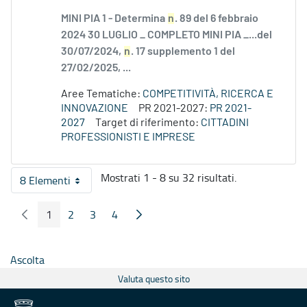
MINI PIA 1 - Determina
n
. 89 del 6 febbraio
2024 30 LUGLIO _ COMPLETO MINI PIA _...del
30/07/2024,
n
. 17 supplemento 1 del
27/02/2025, ...
Aree Tematiche:
COMPETITIVITÀ, RICERCA E
INNOVAZIONE
PR 2021-2027:
PR 2021-
2027
Target di riferimento:
CITTADINI
PROFESSIONISTI E IMPRESE
Mostrati 1 - 8 su 32 risultati.
8 Elementi
Per pagina
1
2
3
4
Pagina Precedente
Pagina Seguente
Pagina
Pagina
Pagina
Pagina
Ascolta
Valuta questo sito