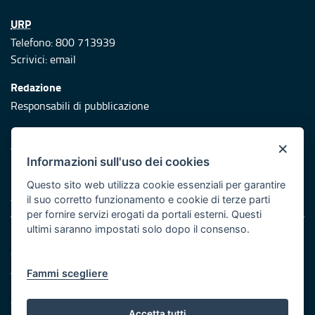
URP
Telefono: 800 713939
Scrivici:
email
Redazione
Responsabili di pubblicazione
Protezione civile
×
Vai al sito di Protezione Civile Puglia
Informazioni sull'uso dei cookies
Iniziativa finanziata con risorse del POR Puglia 2014/2020 -
Questo sito web utilizza cookie essenziali per garantire
Asse XI
il suo corretto funzionamento e cookie di terze parti
per fornire servizi erogati da portali esterni. Questi
ultimi saranno impostati solo dopo il consenso.
Note legali
Cookie e privacy
Atti di notifica
Fammi scegliere
Feed RSS
Servizi Intranet
Accetta tutti