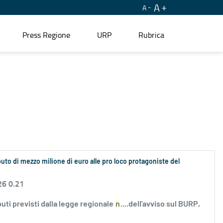
A
A
Press Regione
URP
Rubrica
ibuto di mezzo milione di euro alle pro loco protagoniste del
26 0.21
buti previsti dalla legge regionale
n
....dell'avviso sul BURP,