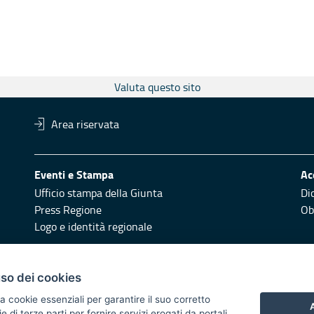
Valuta questo sito
Area riservata
Eventi e Stampa
Ac
Ufficio stampa della Giunta
Di
Press Regione
Obi
Logo e identità regionale
Redazione
Pr
uso dei cookies
Responsabili di pubblicazione
Vai
a cookie essenziali per garantire il suo corretto
A
di terze parti per fornire servizi erogati da portali