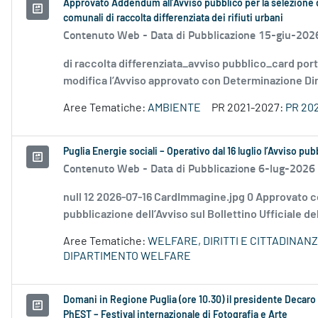
Approvato Addendum all’Avviso pubblico per la selezione di 
comunali di raccolta differenziata dei rifiuti urbani
Contenuto Web -
Data di Pubblicazione 15-giu-202
di raccolta differenziata_avviso pubblico_card por
modifica l’Avviso approvato con Determinazione Diri
Aree Tematiche:
AMBIENTE
PR 2021-2027:
PR 20
Puglia Energie sociali – Operativo dal 16 luglio l’Avviso pu
Contenuto Web -
Data di Pubblicazione 6-lug-2026
null 12 2026-07-16 CardImmagine.jpg 0 Approvato c
pubblicazione dell’Avviso sul Bollettino Ufficiale de
Aree Tematiche:
WELFARE, DIRITTI E CITTADINAN
DIPARTIMENTO WELFARE
Domani in Regione Puglia (ore 10.30) il presidente Decaro e
PhEST – Festival internazionale di Fotografia e Arte