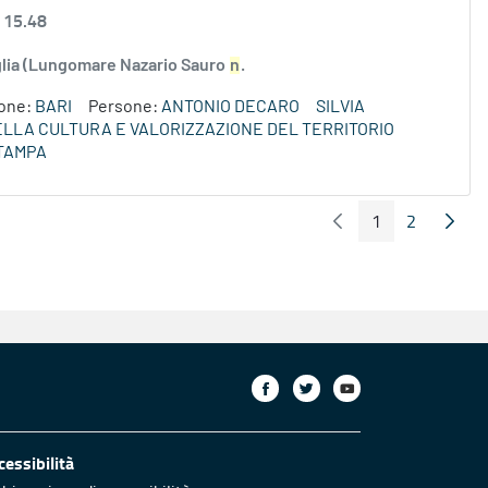
 15.48
uglia (Lungomare Nazario Sauro
n
.
ione:
BARI
Persone:
ANTONIO DECARO
SILVIA
DELLA CULTURA E VALORIZZAZIONE DEL TERRITORIO
TAMPA
1
2
Pagina Precedente
Pagin
Pagina
Pagina
cessibilità