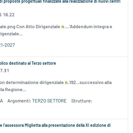
proposte progettuali finalizzate alla realizzazione di nuovi centri
6 16.22
tale.png Con Atto Dirigenziale
n
....’Addendum integra e
genziale...
21-2027
bblico destinato al Terzo settore
 7.31
on determinazione dirigenziale
n
.192...successivo alla
lla Regione...
ZA
Argomenti:
TERZO SETTORE
Strutture:
 l’assessora Miglietta alla presentazione della XI edizione di