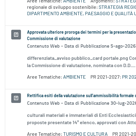
Aree Tematiche:
AMBIENTE
Argomenti:
STRATEGI
regionale di sviluppo sostenibile:
STRATEGIA REGI
DIPARTIMENTO AMBIENTE, PAESAGGIO E QUALITÀ
Approvata ulteriore proroga dei termini per la presentazio
Commissione di valutazione
Contenuto Web -
Data di Pubblicazione 5-ago-2026
differenziata_avviso pubblico_card portale.png Co
la Commissione di valutazione, nominata con D.D....
Aree Tematiche:
AMBIENTE
PR 2021-2027:
PR 20
Rettifica esiti della valutazione sull’ammissibilità forma
Contenuto Web -
Data di Pubblicazione 30-lug-202
culturali materiali e immateriali di Enti Ecclesiastic
proposte presentate 14° elenco, approvati con Atto.
Aree Tematiche:
TURISMO E CULTURA
PR 2021-2