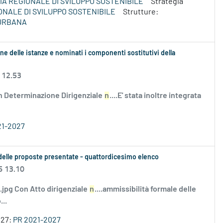
A REGIONALE DI SVILUPPO SOSTENIBILE
Strategia
ONALE DI SVILUPPO SOSTENIBILE
Strutture:
 URBANA
ne delle istanze e nominati i componenti sostitutivi della
 12.53
n Determinazione Dirigenziale
n
....E' stata inoltre integrata
21-2027
le delle proposte presentate - quattordicesimo elenco
6 13.10
i.jpg Con Atto dirigenziale
n
....ammissibilità formale delle
..
027:
PR 2021-2027