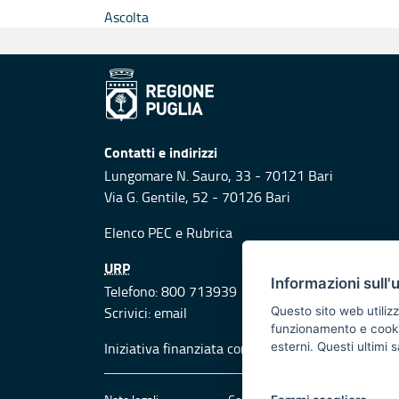
Ascolta
Contatti e indirizzi
Lungomare N. Sauro, 33 - 70121 Bari
Via G. Gentile, 52 - 70126 Bari
Elenco PEC
e
Rubrica
URP
Informazioni sull'
Telefono: 800 713939
Scrivici:
email
Questo sito web utilizz
funzionamento e cookie 
Iniziativa finanziata con risorse del POR Puglia
esterni. Questi ultimi