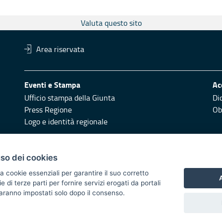
Valuta questo sito
Area riservata
Eventi e Stampa
Ac
Ufficio stampa della Giunta
Di
Press Regione
Obi
Logo e identità regionale
Redazione
Pr
uso dei cookies
Responsabili di pubblicazione
Vai
a cookie essenziali per garantire il suo corretto
A
di terze parti per fornire servizi erogati da portali
 2014/2020 - Asse XI
 saranno impostati solo dopo il consenso.