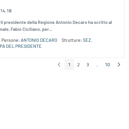
 14.18
g Il presidente della Regione Antonio Decaro ha scritto al
le, Fabio Ciciliano, per...
Persone:
ANTONIO DECARO
Strutture:
SEZ.
PA DEL PRESIDENTE
1
2
3
...
10
Pagina Precedente
Pagin
Pagina
Pagina
Pagina
Pagine intermed
Pagina