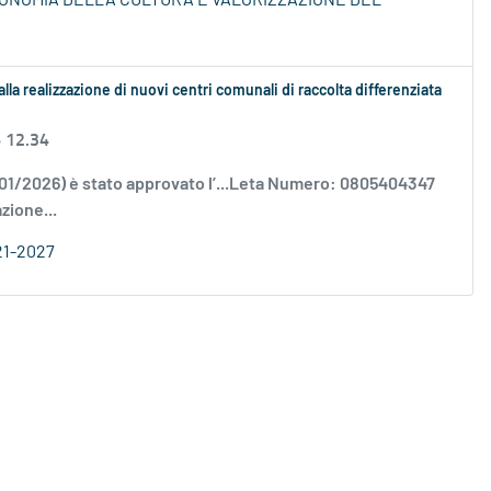
ECONOMIA DELLA CULTURA E VALORIZZAZIONE DEL
alla realizzazione di nuovi centri comunali di raccolta differenziata
6 12.34
/01/2026) è stato approvato l’...Leta Numero: 0805404347
zione...
21-2027