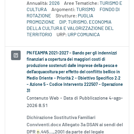
Annualità:
2026
Aree Tematiche:
TURISMO E
CULTURA
Argomenti:
TURISMO
FONDO DI
ROTAZIONE
Strutture:
PUGLIA
PROMOZIONE
DIP. TURISMO, ECONOMIA
DELLA CULTURA E VALORIZZAZIONE DEL
TERRITORIO
URP:
URP COMUNICA
PN FEAMPA 2021-2027 – Bando per gli indennizzi
finanziari a copertura dei maggiori costi di
produzione sostenuti dalle imprese della pesca e
dell'acquacoltura per effetto del conflitto bellico in
Medio Oriente – Priorità 2 – Obiettivo Specifico 2.2
– Azione 5 – Codice Intervento 222507 – Operazione
31
Contenuto Web -
Data di Pubblicazione 4-ago-
2026 8.51
Dichirazione Sostitutiva Familiari
Conviventi.docx Allegato 3a DSAN ai sendi del
DPR
n
.445..._2001 da parte del legale