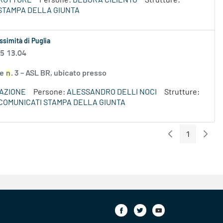
TRUTTURE
Persone:
DEBORA CILIENTO
Strutture:
STAMPA DELLA GIUNTA
ssimità di Puglia
25 13.04
le
n
. 3 – ASL BR, ubicato presso
VAZIONE
Persone:
ALESSANDRO DELLI NOCI
Strutture:
COMUNICATI STAMPA DELLA GIUNTA
1
Pagina Preceden
Pagin
Pagina