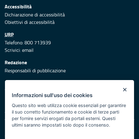
Accessibilità
Dichiarazione di accessibilità
Obiettivi di accessibilità
URP
Telefono: 800 713939
Scrivici:
email
Redazione
Responsabili di pubblicazione
Protezione civile
×
Vai al sito di Protezione Civile Puglia
Informazioni sull'uso dei cookies
Iniziativa finanziata con risorse del POR Puglia 2014/2020 -
Questo sito web utilizza cookie essenziali per garantire
Asse XI
il suo corretto funzionamento e cookie di terze parti
per fornire servizi erogati da portali esterni. Questi
ultimi saranno impostati solo dopo il consenso.
Note legali
Cookie e privacy