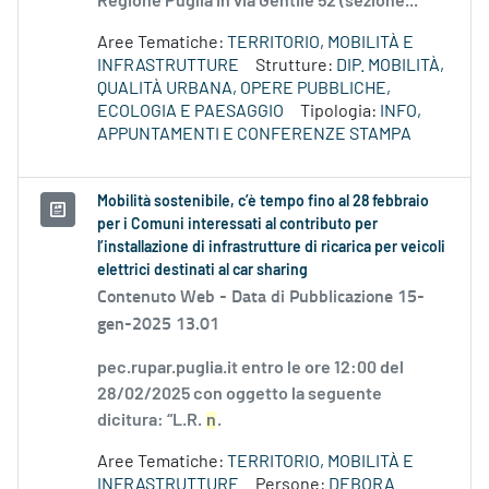
Regione Puglia in via Gentile 52 (sezione...
Aree Tematiche:
TERRITORIO, MOBILITÀ E
INFRASTRUTTURE
Strutture:
DIP. MOBILITÀ,
QUALITÀ URBANA, OPERE PUBBLICHE,
ECOLOGIA E PAESAGGIO
Tipologia:
INFO,
APPUNTAMENTI E CONFERENZE STAMPA
Mobilità sostenibile, c’è tempo fino al 28 febbraio
per i Comuni interessati al contributo per
l’installazione di infrastrutture di ricarica per veicoli
elettrici destinati al car sharing
Contenuto Web -
Data di Pubblicazione 15-
gen-2025 13.01
pec.rupar.puglia.it entro le ore 12:00 del
28/02/2025 con oggetto la seguente
dicitura: “L.R.
n
.
Aree Tematiche:
TERRITORIO, MOBILITÀ E
INFRASTRUTTURE
Persone:
DEBORA