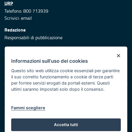
URP
Telefono: 800 713939
Scrivici:
email
Redazione
Responsabili di pubblicazione
Protezione civile
×
Vai al sito di Protezione Civile Puglia
Informazioni sull'uso dei cookies
Iniziativa finanziata con risorse del POR Puglia 2014/2020 -
Questo sito web utilizza cookie essenziali per garantire
Asse XI
il suo corretto funzionamento e cookie di terze parti
per fornire servizi erogati da portali esterni. Questi
ultimi saranno impostati solo dopo il consenso.
Note legali
Cookie e privacy
Atti di notifica
Fammi scegliere
Feed RSS
Servizi Intranet
Accetta tutti