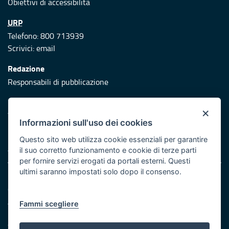
Obiettivi di accessibilità
URP
Telefono: 800 713939
Scrivici:
email
Redazione
Responsabili di pubblicazione
Protezione civile
×
Vai al sito di Protezione Civile Puglia
Informazioni sull'uso dei cookies
Iniziativa finanziata con risorse del POR Puglia 2014/2020 -
Questo sito web utilizza cookie essenziali per garantire
Asse XI
il suo corretto funzionamento e cookie di terze parti
per fornire servizi erogati da portali esterni. Questi
ultimi saranno impostati solo dopo il consenso.
Note legali
Cookie e privacy
Atti di notifica
Fammi scegliere
Feed RSS
Servizi Intranet