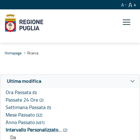
A
A
Ricerca
Homepage
Ricerca
Ultima modifica
Ora Passata
(0)
Passate 24 Ore
(2)
Settimana Passata
(5)
Mese Passato
(32)
Anno Passato
(491)
Intervallo Personalizzato…
(2)
Da