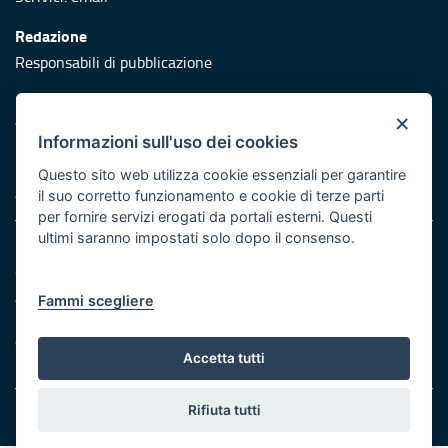
Redazione
Responsabili di pubblicazione
Protezione civile
×
Vai al sito di Protezione Civile Puglia
Informazioni sull'uso dei cookies
Iniziativa finanziata con risorse del POR Puglia 2014/2020 -
Questo sito web utilizza cookie essenziali per garantire
Asse XI
il suo corretto funzionamento e cookie di terze parti
per fornire servizi erogati da portali esterni. Questi
ultimi saranno impostati solo dopo il consenso.
Note legali
Cookie e privacy
Atti di notifica
Fammi scegliere
Feed RSS
Servizi Intranet
Accetta tutti
Rifiuta tutti
© Regione Puglia