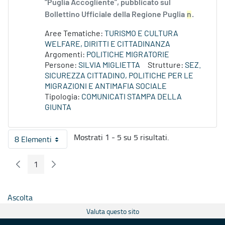
“Puglia Accogliente”, pubblicato sul
Bollettino Ufficiale della Regione Puglia
n
.
Aree Tematiche:
TURISMO E CULTURA
WELFARE, DIRITTI E CITTADINANZA
Argomenti:
POLITICHE MIGRATORIE
Persone:
SILVIA MIGLIETTA
Strutture:
SEZ.
SICUREZZA CITTADINO, POLITICHE PER LE
MIGRAZIONI E ANTIMAFIA SOCIALE
Tipologia:
COMUNICATI STAMPA DELLA
GIUNTA
Mostrati 1 - 5 su 5 risultati.
8 Elementi
Per pagina
1
Pagina Precedente
Pagina Seguente
Pagina
Ascolta
Valuta questo sito