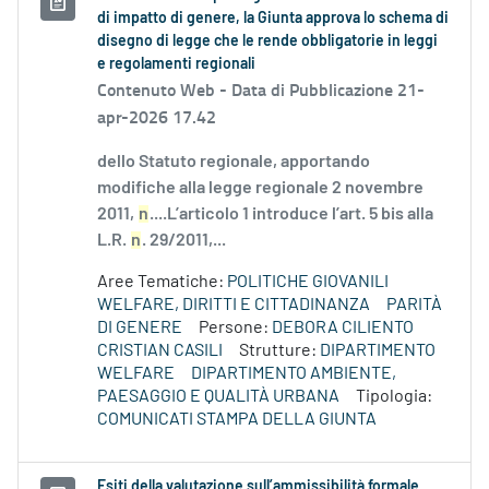
di impatto di genere, la Giunta approva lo schema di
disegno di legge che le rende obbligatorie in leggi
e regolamenti regionali
Contenuto Web -
Data di Pubblicazione 21-
apr-2026 17.42
dello Statuto regionale, apportando
modifiche alla legge regionale 2 novembre
2011,
n
....L’articolo 1 introduce l’art. 5 bis alla
L.R.
n
. 29/2011,...
Aree Tematiche:
POLITICHE GIOVANILI
WELFARE, DIRITTI E CITTADINANZA
PARITÀ
DI GENERE
Persone:
DEBORA CILIENTO
CRISTIAN CASILI
Strutture:
DIPARTIMENTO
WELFARE
DIPARTIMENTO AMBIENTE,
PAESAGGIO E QUALITÀ URBANA
Tipologia:
COMUNICATI STAMPA DELLA GIUNTA
Esiti della valutazione sull’ammissibilità formale