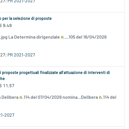
027:
PR 2021-2027
 per la selezione di proposte
6 9.49
ci.jpg La Determina dirigenziale
n
....105 del 16/04/2026
027:
PR 2021-2027
roposte progettuali finalizzate all’attuazione di interventi di
che
6 11.57
 Delibera
n
.114 del 07/04/2026 nomina...Delibera
n
.114 del
21-2027