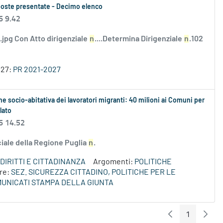
roposte presentate - Decimo elenco
6 9.42
i.jpg Con Atto dirigenziale
n
....Determina Dirigenziale
n
.102
027:
PR 2021-2027
one socio-abitativa dei lavoratori migranti: 40 milioni ai Comuni per
lato
6 14.52
ciale della Regione Puglia
n
.
DIRITTI E CITTADINANZA
Argomenti:
POLITICHE
re:
SEZ. SICUREZZA CITTADINO, POLITICHE PER LE
UNICATI STAMPA DELLA GIUNTA
1
Pagina Preceden
Pagin
Pagina