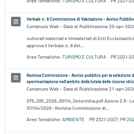
Aree Tematiche:
TURISMO E CULTURA
PR 2021-2
Verbale
n
. 6 Commissione di Valutazione - Avviso Pubblico
Contenuto Web -
Data di Pubblicazione 20-apr-202
culturali materiali e immateriali di Enti Ecclesiasti
approva il Verbale
n
. 6 del...
Aree Tematiche:
TURISMO E CULTURA
PR 2021-2
Nomina Commissione - Avviso pubblico per la selezione di p
sperimentazione nell’ambito della tutela delle risorse idri
Contenuto Web -
Data di Pubblicazione 21-apr-202
075_DIR_2026_00114_Determina.pdf Azione 2.9 - La
07/04/2026 - Nomina Commissione di...
Aree Tematiche:
AMBIENTE
PR 2021-2027:
PR 20