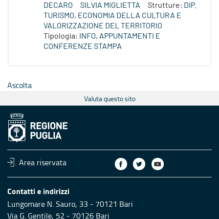
DECARO
SILVIA MIGLIETTA
Strutture:
DIP.
TURISMO, ECONOMIA DELLA CULTURA E
VALORIZZAZIONE DEL TERRITORIO
Tipologia:
INFO, APPUNTAMENTI E
CONFERENZE STAMPA
Ascolta
Valuta questo sito
Area riservata
Contatti e indirizzi
Lungomare N. Sauro, 33 - 70121 Bari
Via G. Gentile, 52 - 70126 Bari