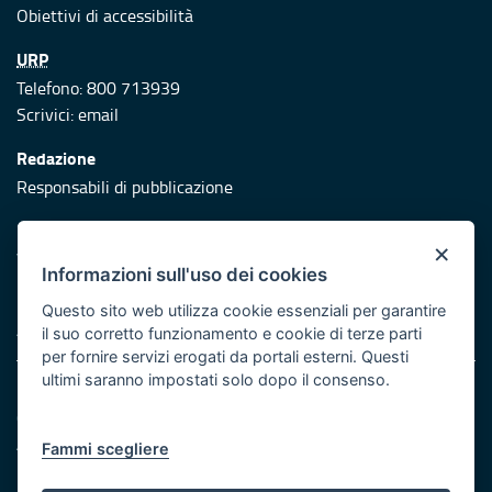
Obiettivi di accessibilità
URP
Telefono: 800 713939
Scrivici:
email
Redazione
Responsabili di pubblicazione
Protezione civile
×
Vai al sito di Protezione Civile Puglia
Informazioni sull'uso dei cookies
Iniziativa finanziata con risorse del POR Puglia 2014/2020 -
Questo sito web utilizza cookie essenziali per garantire
Asse XI
il suo corretto funzionamento e cookie di terze parti
per fornire servizi erogati da portali esterni. Questi
ultimi saranno impostati solo dopo il consenso.
Note legali
Cookie e privacy
Atti di notifica
Fammi scegliere
Feed RSS