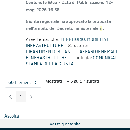
Contenuto Web -
Data di Pubblicazione 12-
mag-2026 16.56
Giunta regionale ha approvato la proposta
nell’ambito del Decreto ministeriale
n
.
Aree Tematiche:
TERRITORIO, MOBILITÀ E
INFRASTRUTTURE
Strutture:
DIPARTIMENTO BILANCIO, AFFARI GENERALI
E INFRASTRUTTURE
Tipologia:
COMUNICATI
STAMPA DELLA GIUNTA
Mostrati 1 - 5 su 5 risultati.
60 Elementi
Per pagina
1
Pagina Precedente
Pagina Seguente
Pagina
Ascolta
Valuta questo sito