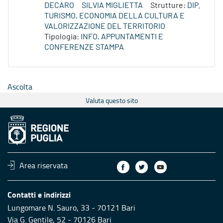
DECARO
SILVIA MIGLIETTA
Strutture:
DIP.
TURISMO, ECONOMIA DELLA CULTURA E
VALORIZZAZIONE DEL TERRITORIO
Tipologia:
INFO, APPUNTAMENTI E
CONFERENZE STAMPA
Ascolta
Valuta questo sito
Area riservata
Contatti e indirizzi
Lungomare N. Sauro, 33 - 70121 Bari
Via G. Gentile, 52 - 70126 Bari