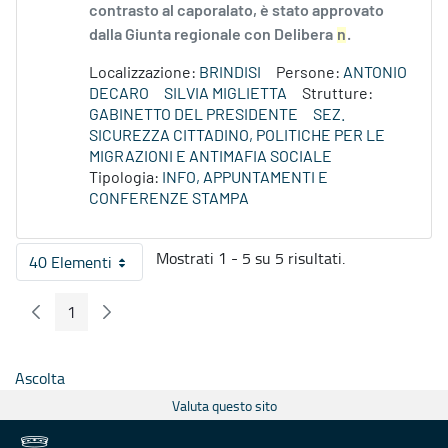
contrasto al caporalato, è stato approvato
dalla Giunta regionale con Delibera
n
.
Localizzazione:
BRINDISI
Persone:
ANTONIO
DECARO
SILVIA MIGLIETTA
Strutture:
GABINETTO DEL PRESIDENTE
SEZ.
SICUREZZA CITTADINO, POLITICHE PER LE
MIGRAZIONI E ANTIMAFIA SOCIALE
Tipologia:
INFO, APPUNTAMENTI E
CONFERENZE STAMPA
Mostrati 1 - 5 su 5 risultati.
40 Elementi
Per pagina
1
Pagina Precedente
Pagina Seguente
Pagina
Ascolta
Valuta questo sito