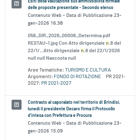
Esiti della valutazione sull’ammissibilità formale
delle proposte presentate - Secondo elenco
Contenuto Web -
Data di Pubblicazione 23-
gen-2026 16.38
058_DIR_2026_00008_Determina.pdf
RESTAU~1.jpg Con Atto dirigenziale
n
.8 del
22/1/...Atto dirigenziale
n
.8 del 22/1/2026
null null Nascosta null
Aree Tematiche:
TURISMO E CULTURA
Argomenti:
FONDO DI ROTAZIONE
PR 2021-
2027:
PR 2021-2027
Contrasto al caporalato nel territorio di Brindisi,
lunedì il presidente Decaro firma il Protocollo
d’intesa con Prefettura e Procura
Contenuto Web -
Data di Pubblicazione 23-
gen-2026 15.09