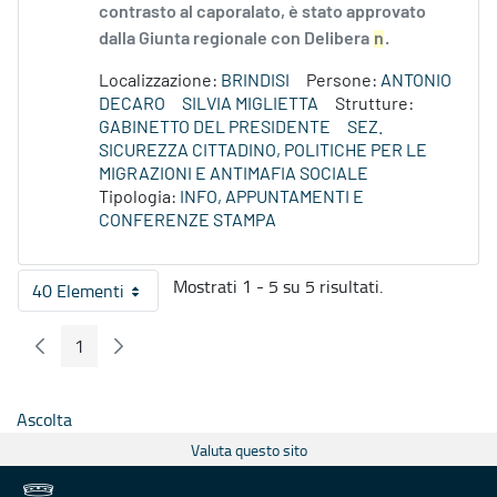
contrasto al caporalato, è stato approvato
dalla Giunta regionale con Delibera
n
.
Localizzazione:
BRINDISI
Persone:
ANTONIO
DECARO
SILVIA MIGLIETTA
Strutture:
GABINETTO DEL PRESIDENTE
SEZ.
SICUREZZA CITTADINO, POLITICHE PER LE
MIGRAZIONI E ANTIMAFIA SOCIALE
Tipologia:
INFO, APPUNTAMENTI E
CONFERENZE STAMPA
Mostrati 1 - 5 su 5 risultati.
40 Elementi
Per pagina
1
Pagina Precedente
Pagina Seguente
Pagina
Ascolta
Valuta questo sito