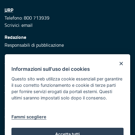
URP
Telefono: 800 713939
Scrivici:
email
Redazione
Responsabili di pubblicazione
Protezione civile
×
Vai al sito di Protezione Civile Puglia
Informazioni sull'uso dei cookies
Iniziativa finanziata con risorse del POR Puglia 2014/2020 -
Questo sito web utilizza cookie essenziali per garantire
Asse XI
il suo corretto funzionamento e cookie di terze parti
per fornire servizi erogati da portali esterni. Questi
ultimi saranno impostati solo dopo il consenso.
Note legali
Cookie e privacy
Atti di notifica
Fammi scegliere
Feed RSS
Servizi Intranet
Accetta tutti