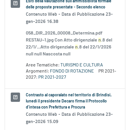
Esiti della valutazione sull’ammissibilità formale
delle proposte presentate - Secondo elenco
Contenuto Web -
Data di Pubblicazione 23-
gen-2026 16.38
058_DIR_2026_00008_Determina.pdf
RESTAU~1.jpg Con Atto dirigenziale
n
.8 del
22/1/...Atto dirigenziale
n
.8 del 22/1/2026
null null Nascosta null
Aree Tematiche:
TURISMO E CULTURA
Argomenti:
FONDO DI ROTAZIONE
PR 2021-
2027:
PR 2021-2027
Contrasto al caporalato nel territorio di Brindisi,
lunedì il presidente Decaro firma il Protocollo
d’intesa con Prefettura e Procura
Contenuto Web -
Data di Pubblicazione 23-
gen-2026 15.09