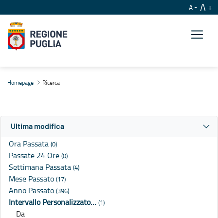
A
A
Ricerca
Homepage
Ricerca
Ultima modifica
Ora Passata
(0)
Passate 24 Ore
(0)
Settimana Passata
(4)
Mese Passato
(17)
Anno Passato
(396)
Intervallo Personalizzato…
(1)
Da