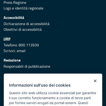
Press Regione
Logo e identità regionale
Accessibilità
Dichiarazione di accessibilità
Obiettivi di accessibilità
URP
Telefono: 800 713939
Scrivici:
email
Redazione
Responsabili di pubblicazione
Protezione civile
×
Vai al sito di Protezione Civile Puglia
Informazioni sull'uso dei cookies
Iniziativa finanziata con risorse del POR Puglia 2014/2020 -
Questo sito web utilizza cookie essenziali per garantire
Asse XI
il suo corretto funzionamento e cookie di terze parti
per fornire servizi erogati da portali esterni. Questi