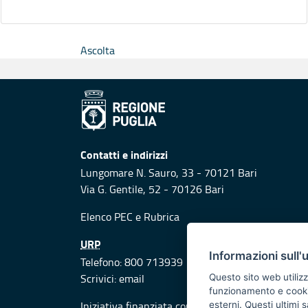
Ascolta
Contatti e indirizzi
Lungomare N. Sauro, 33 - 70121 Bari
Via G. Gentile, 52 - 70126 Bari
Elenco PEC
e
Rubrica
URP
Informazioni sull'
Telefono: 800 713939
Scrivici:
email
Questo sito web utilizz
funzionamento e cookie 
Iniziativa finanziata con risorse del POR Puglia
esterni. Questi ultimi