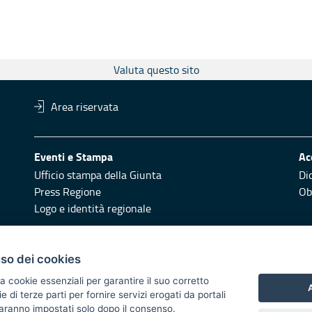
Valuta questo sito
Area riservata
Eventi e Stampa
Ac
Ufficio stampa della Giunta
Di
Press Regione
Obi
Logo e identità regionale
Redazione
Pr
uso dei cookies
Responsabili di pubblicazione
Vai
a cookie essenziali per garantire il suo corretto
A
di terze parti per fornire servizi erogati da portali
 2014/2020 - Asse XI
 saranno impostati solo dopo il consenso.