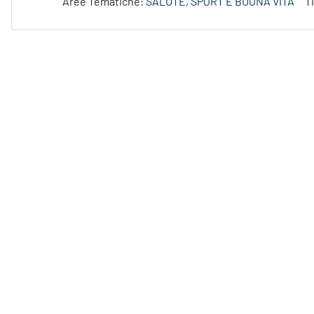
Aree Tematiche:
SALUTE, SPORT E BUONA VITA
T