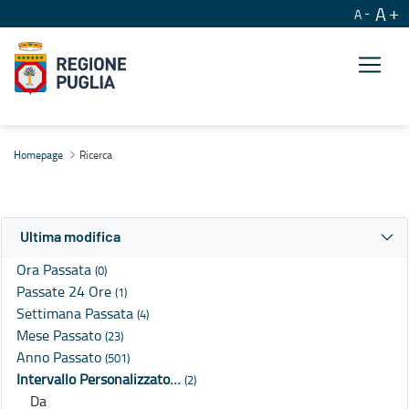
A
A
Ricerca
Homepage
Ricerca
Ultima modifica
Ora Passata
(0)
Passate 24 Ore
(1)
Settimana Passata
(4)
Mese Passato
(23)
Anno Passato
(501)
Intervallo Personalizzato…
(2)
Da