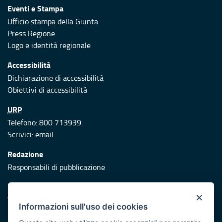
Eventi e Stampa
Ufficio stampa della Giunta
Press Regione
Logo e identità regionale
Accessibilità
Dichiarazione di accessibilità
Obiettivi di accessibilità
URP
Telefono: 800 713939
Scrivici:
email
Redazione
Responsabili di pubblicazione
Protezione civile
×
Vai al sito di Protezione Civile Puglia
Informazioni sull'uso dei cookies
Iniziativa finanziata con risorse del POR Puglia 2014/2020 -