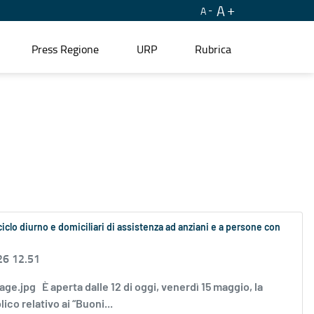
A
A
Press Regione
URP
Rubrica
ciclo diurno e domiciliari di assistenza ad anziani e a persone con
26 12.51
Image.jpg È aperta dalle 12 di oggi, venerdì 15 maggio, la
co relativo ai “Buoni...