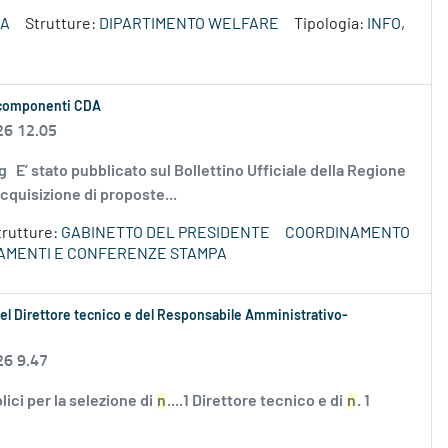
ZA
Strutture:
DIPARTIMENTO WELFARE
Tipologia:
INFO,
re componenti CDA
26 12.05
.jpg E’ stato pubblicato sul Bollettino Ufficiale della Regione
cquisizione di proposte...
trutture:
GABINETTO DEL PRESIDENTE
COORDINAMENTO
TAMENTI E CONFERENZE STAMPA
e del Direttore tecnico e del Responsabile Amministrativo-
26 9.47
blici per la selezione di
n
....1 Direttore tecnico e di
n
. 1