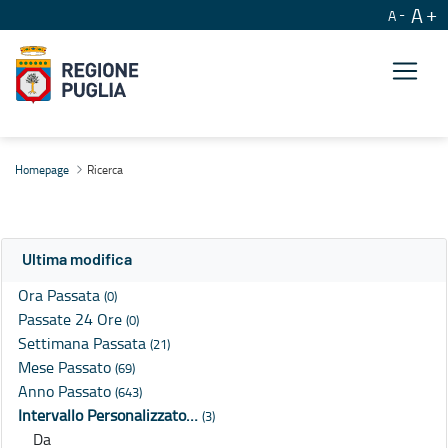
A
A
Ricerca
Homepage
Ricerca
Ultima modifica
Ora Passata
(0)
Passate 24 Ore
(0)
Settimana Passata
(21)
Mese Passato
(69)
Anno Passato
(643)
Intervallo Personalizzato…
(3)
Da