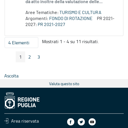
dà atto inoltre della valutazione delle...
Aree Tematiche:
TURISMO E CULTURA
Argomenti:
FONDO DI ROTAZIONE
PR 2021-
2027:
PR 2021-2027
Mostrati 1 - 4 su 11 risultati.
4 Elementi
Per pagina
1
2
3
Pagina Precedente
Pagina Seguente
Pagina
Pagina
Pagina
Ascolta
Valuta questo sito
Area riservata