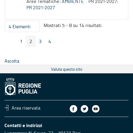
Aree Tematiche:
AMBIENTE
PR 2021-2027:
PR 2021-2027
Mostrati 5 - 8 su 14 risultati.
4 Elementi
Per pagina
1
2
3
4
Pagina Precedente
Pagina Seguente
Pagina
Pagina
Pagina
Pagina
Ascolta
Valuta questo sito
Area riservata
Contatti e indirizzi