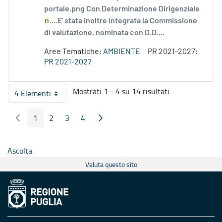
portale.png Con Determinazione Dirigenziale
n
....E' stata inoltre integrata la Commissione
di valutazione, nominata con D.D....
Aree Tematiche:
AMBIENTE
PR 2021-2027:
PR 2021-2027
Mostrati 1 - 4 su 14 risultati.
4 Elementi
Per pagina
1
2
3
4
Pagina Precedente
Pagina Seguente
Pagina
Pagina
Pagina
Pagina
Ascolta
Valuta questo sito