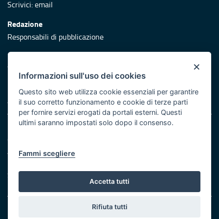
Scrivici:
email
Redazione
Responsabili di pubblicazione
Protezione civile
×
Vai al sito di Protezione Civile Puglia
Informazioni sull'uso dei cookies
Iniziativa finanziata con risorse del POR Puglia 2014/2020 -
Questo sito web utilizza cookie essenziali per garantire
Asse XI
il suo corretto funzionamento e cookie di terze parti
per fornire servizi erogati da portali esterni. Questi
ultimi saranno impostati solo dopo il consenso.
Note legali
Cookie e privacy
Atti di notifica
Fammi scegliere
Feed RSS
Servizi Intranet
Accetta tutti
Rifiuta tutti
© Regione Puglia