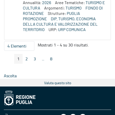
Annualità:
2026
Aree Tematiche:
TURISMO E
CULTURA
Argomenti:
TURISMO
FONDO DI
ROTAZIONE
Strutture:
PUGLIA
PROMOZIONE
DIP. TURISMO, ECONOMIA
DELLA CULTURA E VALORIZZAZIONE DEL
TERRITORIO
URP:
URP COMUNICA
Mostrati 1 - 4 su 30 risultati.
4 Elementi
Per pagina
1
2
3
...
8
Pagina Precedente
Pagina Seguente
Pagina
Pagina
Pagina
Pagine intermedie
Pagina
Ascolta
Valuta questo sito