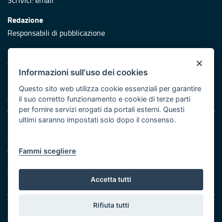
Scrivici:
email
Redazione
Responsabili di pubblicazione
Protezione civile
×
Vai al sito di Protezione Civile Puglia
Informazioni sull'uso dei cookies
Iniziativa finanziata con risorse del POR Puglia 2014/2020 -
Questo sito web utilizza cookie essenziali per garantire
Asse XI
il suo corretto funzionamento e cookie di terze parti
per fornire servizi erogati da portali esterni. Questi
ultimi saranno impostati solo dopo il consenso.
Note legali
Cookie e privacy
Atti di notifica
Fammi scegliere
Feed RSS
Servizi Intranet
Accetta tutti
Rifiuta tutti
© Regione Puglia