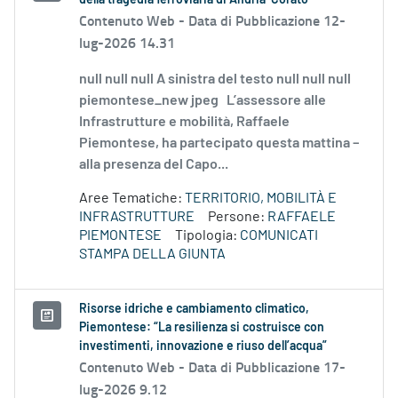
della tragedia ferroviaria di Andria-Corato
Contenuto Web -
Data di Pubblicazione 12-
lug-2026 14.31
null null null A sinistra del testo null null null
piemontese_new jpeg L’assessore alle
Infrastrutture e mobilità, Raffaele
Piemontese, ha partecipato questa mattina –
alla presenza del Capo...
Aree Tematiche:
TERRITORIO, MOBILITÀ E
INFRASTRUTTURE
Persone:
RAFFAELE
PIEMONTESE
Tipologia:
COMUNICATI
STAMPA DELLA GIUNTA
Risorse idriche e cambiamento climatico,
Piemontese: “La resilienza si costruisce con
investimenti, innovazione e riuso dell’acqua”
Contenuto Web -
Data di Pubblicazione 17-
lug-2026 9.12