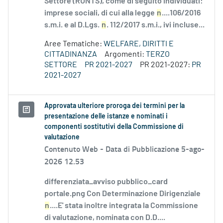
Settore (RUNTS), come di seguito individuati:
imprese sociali, di cui alla legge
n
....106/2016
s.m.i. e al D.Lgs.
n
. 112/2017 s.m.i., ivi incluse...
Aree Tematiche:
WELFARE, DIRITTI E
CITTADINANZA
Argomenti:
TERZO
SETTORE
PR 2021-2027
PR 2021-2027:
PR
2021-2027
Approvata ulteriore proroga dei termini per la
presentazione delle istanze e nominati i
componenti sostitutivi della Commissione di
valutazione
Contenuto Web -
Data di Pubblicazione 5-ago-
2026 12.53
differenziata_avviso pubblico_card
portale.png Con Determinazione Dirigenziale
n
....E' stata inoltre integrata la Commissione
di valutazione, nominata con D.D....