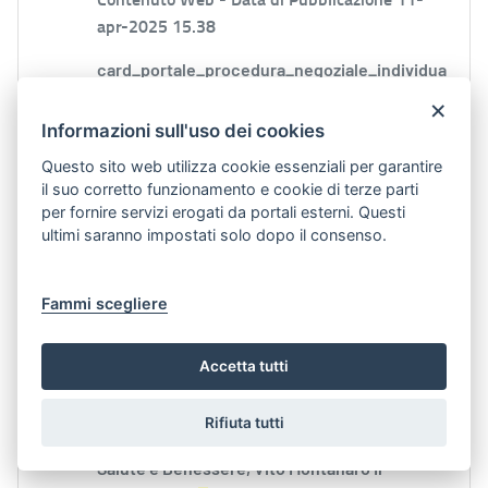
apr-2025 15.38
card_portale_procedura_negoziale_individua
zione di strategie urbane Con la Delibera della
×
Giunta Regionale
n
.
Informazioni sull'uso dei cookies
Aree Tematiche:
TERRITORIO, MOBILITÀ E
Questo sito web utilizza cookie essenziali per garantire
INFRASTRUTTURE
PR 2021-2027:
PR 2021-
il suo corretto funzionamento e cookie di terze parti
2027
Urbanistica:
URBANISTICA
per fornire servizi erogati da portali esterni. Questi
ultimi saranno impostati solo dopo il consenso.
Il presidente della Regione Decaro istituisce Unità
di Crisi in materia Sanitaria per rafforzare il
Fammi scegliere
processo di Governance e Monitoraggio del
Servizio Sanitario Regionale
Accetta tutti
Contenuto Web -
Data di Pubblicazione 24-
lug-2026 15.17
Rifiuta tutti
Coordinamento: Direttore del Dipartimento
Salute e Benessere, Vito Montanaro Il