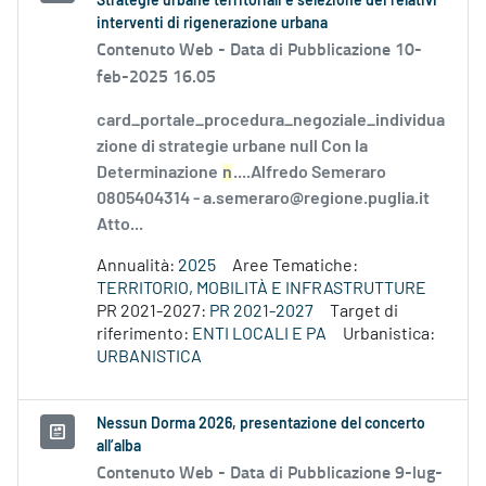
Strategie urbane territoriali e selezione dei relativi
interventi di rigenerazione urbana
Contenuto Web -
Data di Pubblicazione 10-
feb-2025 16.05
card_portale_procedura_negoziale_individua
zione di strategie urbane null Con la
Determinazione
n
....Alfredo Semeraro
0805404314 - a.semeraro@regione.puglia.it
Atto...
Annualità:
2025
Aree Tematiche:
TERRITORIO, MOBILITÀ E INFRASTRUTTURE
PR 2021-2027:
PR 2021-2027
Target di
riferimento:
ENTI LOCALI E PA
Urbanistica:
URBANISTICA
Nessun Dorma 2026, presentazione del concerto
all’alba
Contenuto Web -
Data di Pubblicazione 9-lug-