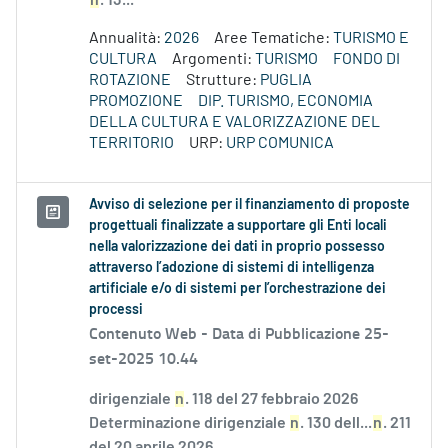
n
. 13...
Annualità:
2026
Aree Tematiche:
TURISMO E
CULTURA
Argomenti:
TURISMO
FONDO DI
ROTAZIONE
Strutture:
PUGLIA
PROMOZIONE
DIP. TURISMO, ECONOMIA
DELLA CULTURA E VALORIZZAZIONE DEL
TERRITORIO
URP:
URP COMUNICA
Avviso di selezione per il finanziamento di proposte
progettuali finalizzate a supportare gli Enti locali
nella valorizzazione dei dati in proprio possesso
attraverso l’adozione di sistemi di intelligenza
artificiale e/o di sistemi per l’orchestrazione dei
processi
Contenuto Web -
Data di Pubblicazione 25-
set-2025 10.44
dirigenziale
n
. 118 del 27 febbraio 2026
Determinazione dirigenziale
n
. 130 dell...
n
. 211
del 20 aprile 2026...