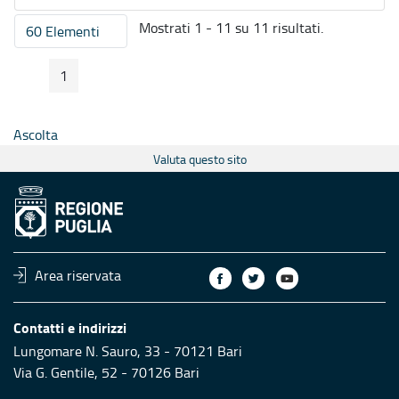
Mostrati 1 - 11 su 11 risultati.
60 Elementi
Per pagina
1
Pagina Precedente
Pagina Seguente
Pagina
Ascolta
Valuta questo sito
Area riservata
Contatti e indirizzi
Lungomare N. Sauro, 33 - 70121 Bari
Via G. Gentile, 52 - 70126 Bari