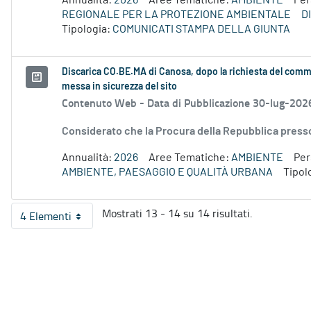
Annualità:
2026
Aree Tematiche:
AMBIENTE
Pe
REGIONALE PER LA PROTEZIONE AMBIENTALE
D
Tipologia:
COMUNICATI STAMPA DELLA GIUNTA
Discarica CO.BE.MA di Canosa, dopo la richiesta del commi
messa in sicurezza del sito
Contenuto Web -
Data di Pubblicazione 30-lug-202
Considerato che la Procura della Repubblica presso i
Annualità:
2026
Aree Tematiche:
AMBIENTE
Pe
AMBIENTE, PAESAGGIO E QUALITÀ URBANA
Tipol
Mostrati 13 - 14 su 14 risultati.
4 Elementi
Per pagina