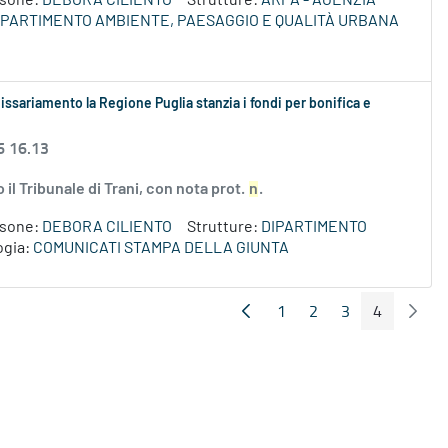
rsone:
DEBORA CILIENTO
Strutture:
ARPA - AGENZIA
IPARTIMENTO AMBIENTE, PAESAGGIO E QUALITÀ URBANA
ssariamento la Regione Puglia stanzia i fondi per bonifica e
6 16.13
l Tribunale di Trani, con nota prot.
n
.
rsone:
DEBORA CILIENTO
Strutture:
DIPARTIMENTO
ogia:
COMUNICATI STAMPA DELLA GIUNTA
1
2
3
4
Pagina Precedente
Pagin
Pagina
Pagina
Pagina
Pagina