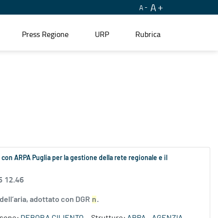
A
A
Press Regione
URP
Rubrica
do con ARPA Puglia per la gestione della rete regionale e il
6 12.46
à dell’aria, adottato con DGR
n
.