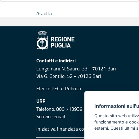
Ascolta
Contatti e indirizzi
Lungomare N. Sauro, 33 - 70121 Bari
Via G. Gentile, 52 - 70126 Bari
Elenco PEC
e
Rubrica
URP
Informazioni sull'
Telefono: 800 713939
Scrivici:
email
Questo sito web utilizz
funzionamento e cookie 
Iniziativa finanziata con risorse del POR Puglia
esterni. Questi ultimi