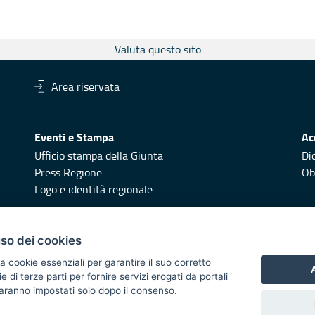
Valuta questo sito
Area riservata
Eventi e Stampa
Ac
Ufficio stampa della Giunta
Di
Press Regione
Obi
Logo e identità regionale
Redazione
Pr
uso dei cookies
Responsabili di pubblicazione
Vai
a cookie essenziali per garantire il suo corretto
A
di terze parti per fornire servizi erogati da portali
 2014/2020 - Asse XI
 saranno impostati solo dopo il consenso.