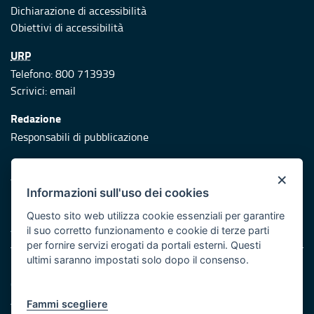
Dichiarazione di accessibilità
Obiettivi di accessibilità
URP
Telefono: 800 713939
Scrivici:
email
Redazione
Responsabili di pubblicazione
Protezione civile
×
Vai al sito di Protezione Civile Puglia
Informazioni sull'uso dei cookies
Iniziativa finanziata con risorse del POR Puglia 2014/2020 -
Questo sito web utilizza cookie essenziali per garantire
Asse XI
il suo corretto funzionamento e cookie di terze parti
per fornire servizi erogati da portali esterni. Questi
ultimi saranno impostati solo dopo il consenso.
Note legali
Cookie e privacy
Atti di notifica
Fammi scegliere