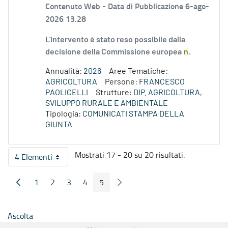
Contenuto Web -
Data di Pubblicazione 6-ago-
2026 13.28
L'intervento è stato reso possibile dalla
decisione della Commissione europea
n
.
Annualità:
2026
Aree Tematiche:
AGRICOLTURA
Persone:
FRANCESCO
PAOLICELLI
Strutture:
DIP. AGRICOLTURA,
SVILUPPO RURALE E AMBIENTALE
Tipologia:
COMUNICATI STAMPA DELLA
GIUNTA
Mostrati 17 - 20 su 20 risultati.
4 Elementi
Per pagina
1
2
3
4
5
Pagina Precedente
Pagina Seguente
Pagina
Pagina
Pagina
Pagina
Pagina
Ascolta