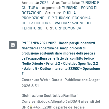
Annualità:
2026
Aree Tematiche:
TURISMO E
CULTURA
Argomenti:
TURISMO
FONDO DI
ROTAZIONE
Strutture:
PUGLIA
PROMOZIONE
DIP. TURISMO, ECONOMIA
DELLA CULTURA E VALORIZZAZIONE DEL
TERRITORIO
URP:
URP COMUNICA
PN FEAMPA 2021-2027 – Bando per gli indennizzi
finanziari a copertura dei maggiori costi di
produzione sostenuti dalle imprese della pesca e
dell'acquacoltura per effetto del conflitto bellico in
Medio Oriente – Priorità 2 – Obiettivo Specifico 2.2
– Azione 5 – Codice Intervento 222507 – Operazione
31
Contenuto Web -
Data di Pubblicazione 4-ago-
2026 8.51
Dichirazione Sostitutiva Familiari
Conviventi.docx Allegato 3a DSAN ai sendi del
DPR
n
.445..._2001 da parte del legale