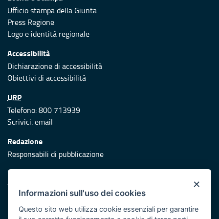
Ufficio stampa della Giunta
Press Regione
Logo e identità regionale
Accessibilità
Dichiarazione di accessibilità
Obiettivi di accessibilità
URP
Telefono: 800 713939
Scrivici:
email
Redazione
Responsabili di pubblicazione
Protezione civile
×
Vai al sito di Protezione Civile Puglia
Informazioni sull'uso dei cookies
Iniziativa finanziata con risorse del POR Puglia 2014/2020 -
Questo sito web utilizza cookie essenziali per garantire
Asse XI