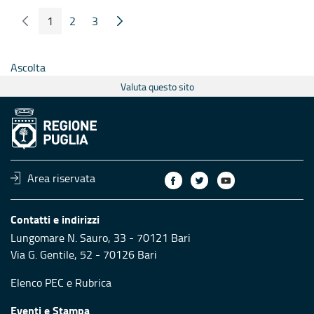
1
2
3
Pagina Precedente
Pagina Seguente
Pagina
Pagina
Pagina
Ascolta
Valuta questo sito
Area riservata
Contatti e indirizzi
Lungomare N. Sauro, 33 - 70121 Bari
Via G. Gentile, 52 - 70126 Bari
Elenco PEC
e
Rubrica
Eventi e Stampa