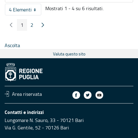
Mostrati 1 - 4 su 6 risultati.
4 Elementi
Per pagina
1
2
Pagina Precedente
Pagina Seguente
Pagina
Pagina
Ascolta
Valuta questo sito
Area riservata
Contatti e indirizzi
Lungomare N. Sauro, 33 - 70121 Bari
Via G. Gentile, 52 - 70126 Bari