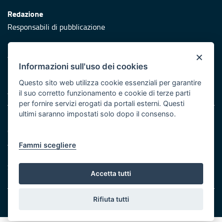
Redazione
Responsabili di pubblicazione
Protezione civile
×
Vai al sito di Protezione Civile Puglia
Informazioni sull'uso dei cookies
Iniziativa finanziata con risorse del POR Puglia 2014/2020 -
Questo sito web utilizza cookie essenziali per garantire
Asse XI
il suo corretto funzionamento e cookie di terze parti
per fornire servizi erogati da portali esterni. Questi
ultimi saranno impostati solo dopo il consenso.
Note legali
Cookie e privacy
Atti di notifica
Fammi scegliere
Feed RSS
Servizi Intranet
Accetta tutti
Rifiuta tutti
© Regione Puglia