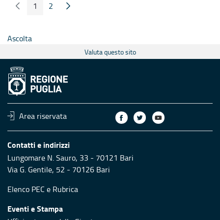
1
2
Pagina Precedente
Pagina Seguente
Pagina
Pagina
Ascolta
Valuta questo sito
Area riservata
Contatti e indirizzi
Lungomare N. Sauro, 33 - 70121 Bari
Via G. Gentile, 52 - 70126 Bari
Elenco PEC
e
Rubrica
Eventi e Stampa