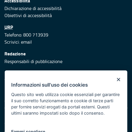
Accessibilità
Dichiarazione di accessibilità
Obiettivi di accessibilità
URP
Telefono: 800 713939
Scrivici:
email
Redazione
Responsabili di pubblicazione
Protezione civile
×
Vai al sito di Protezione Civile Puglia
Informazioni sull'uso dei cookies
Iniziativa finanziata con risorse del POR Puglia 2014/2020 -
Questo sito web utilizza cookie essenziali per garantire
Asse XI
il suo corretto funzionamento e cookie di terze parti
per fornire servizi erogati da portali esterni. Questi
ultimi saranno impostati solo dopo il consenso.
Note legali
Cookie e privacy
Atti di notifica
Fammi scegliere