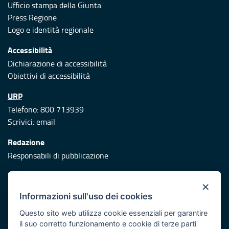
Ufficio stampa della Giunta
Press Regione
Logo e identità regionale
Accessibilità
Dichiarazione di accessibilità
Obiettivi di accessibilità
URP
Telefono: 800 713939
Scrivici:
email
Redazione
Responsabili di pubblicazione
Protezione civile
×
Vai al sito di Protezione Civile Puglia
Informazioni sull'uso dei cookies
Iniziativa finanziata con risorse del POR Puglia 2014/2020 -
Questo sito web utilizza cookie essenziali per garantire
Asse XI
il suo corretto funzionamento e cookie di terze parti