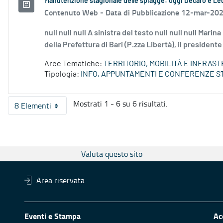
Manutenzione stagionale delle spiagge: oggi Decaro e Leuz
Contenuto Web -
Data di Pubblicazione 12-mar-20
null null null A sinistra del testo null null null Mari
della Prefettura di Bari (P.zza Libertà), il presidente
Aree Tematiche:
TERRITORIO, MOBILITÀ E INFRAS
Tipologia:
INFO, APPUNTAMENTI E CONFERENZE S
Mostrati 1 - 6 su 6 risultati.
8 Elementi
Per pagina
Valuta questo sito
Area riservata
Eventi e Stampa
Ac