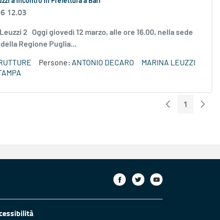
zi a incontro in Prefettura a Bari
26 12.03
na Leuzzi 2 Oggi giovedì 12 marzo, alle ore 16.00, nella sede
 della Regione Puglia...
TRUTTURE
Persone:
ANTONIO DECARO
MARINA LEUZZI
TAMPA
1
Pagina Preceden
Pagin
Pagina
cessibilità